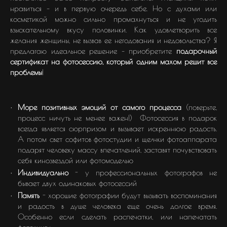
нравиться – и в первую очередь себе. Но с духами или
косметикой можно сильно промахнуться и не угодить
взыскательному вкусу половинки. Как удовлетворить все
желания женщины, не вызвав ее негодования и недовольства? Я
предлагаю идеальное решение – приобретите
подарочный
сертификат на фотосессию, который одним махом решит все
проблемы
!
Море позитивных
эмоций от самого процесса
(поверьте,
процесс ничуть не менее важен!) Фотосессия в подарок
всегда является сюрпризом и вызывает искреннюю радость.
А потом свет софитов фотостудии и щелчки фотоаппарата
подарят человеку массу впечатлений, заставят почувствовать
себя кинозвездой или фотомоделью
Индивидуально
- у профессиональных фотографов не
бывает двух одинаковых фотосессий
Память
- хорошие фотографии будут вызывать воспоминания
и радость в душе человека еще очень долгое время.
Особенно если сделать распечатки, или напечатать