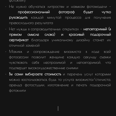
фотокнигу
Не нужно обучаться хитростям и навыкам фотомодели –
профессиональный фотограф будет чутко
руководить
каждой минутой процесса для получения
превосходного результата
Нет нужды в сопроводительных открытках –
неповторимый (в
прямом смысле слова) и красивый подарочный
сертификат
благодаря уникальному дизайну станет их
отличной заменой
Макияж и сопровождение визажиста в ходе всей
фотосессии позволит женщине каждую секунду съемки
чувствовать себя неотразимой и неповторимой, что
подтвердят высокохудожественные снимки
Вы сами выбираете стоимость
и перечень услуг которыми
можно воспользоваться, будъ то услуга визажиста/стилиста,
аренда фотостудии, изготовление и печать подарочной
фотокниги
|