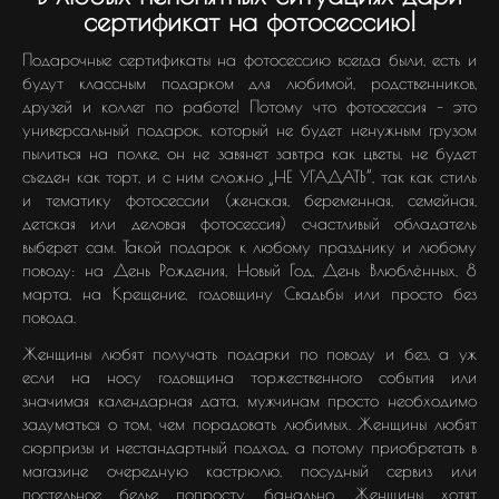
сертификат на фотосессию!
Подарочные сертификаты на фотосессию всегда были, есть и
будут классным подарком для любимой, родственников,
друзей и коллег по работе! Потому что фотосессия – это
универсальный подарок, который не будет ненужным грузом
пылиться на полке, он не завянет завтра как цветы, не будет
съеден как торт, и с ним сложно „НЕ УГАДАТЬ”, так как стиль
и тематику фотосессии (женская, беременная, семейная,
детская или деловая фотосессия) счастливый обладатель
выберет сам. Такой подарок к любому празднику и любому
поводу: на День Рождения, Новый Год, День Влюблённых, 8
марта, на Крещение, годовщину Свадьбы или просто без
повода.
Женщины любят получать подарки по поводу и без, а уж
если на носу годовщина торжественного события или
значимая календарная дата, мужчинам просто необходимо
задуматься о том, чем порадовать любимых. Женщины любят
сюрпризы и нестандартный подход, а потому приобретать в
магазине очередную кастрюлю, посудный сервиз или
постельное белье попросту банально. Женщины хотят